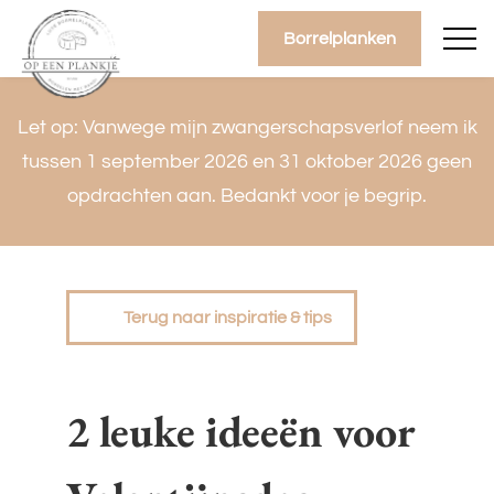
overslaan
Borrelplanken
Let op: Vanwege mijn zwangerschapsverlof neem ik
tussen 1 september 2026 en 31 oktober 2026 geen
opdrachten aan. Bedankt voor je begrip.
Terug naar inspiratie & tips
2 leuke ideeën voor