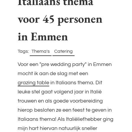
Italiaans thema
voor 45 personen
in Emmen
Tags:
Thema's
Catering
Filters
Filters
overslaan
overslaan
Voor een "pre wedding party" in Emmen
mocht ik aan de slag met een
grazing table
in Italiaans thema. Dit
leuke stel gaat volgend jaar in Italië
trouwen en als goede voorbereiding
hierop besloten ze een feest te geven in
Italiaans thema! Als Italiëliefhebber ging
mijn hart hiervan natuurlijk sneller