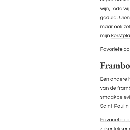
wijn, rode wi
geduld. Uien
maar ook zeke
mijn kerstpl
Favoriete co
Framboo
Een andere h
van de framb
smaakbelevin
Saint-Paulin
Favoriete co
zeker lekker 