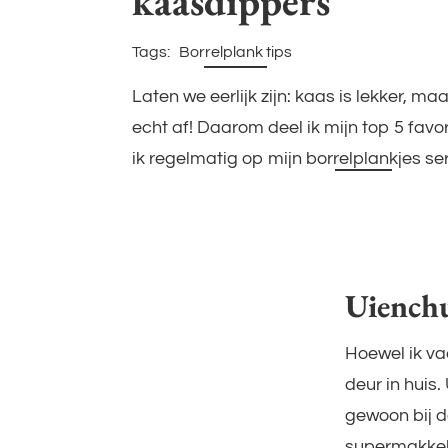
kaasdippers
Tags:
Borrelplank tips
Filters
overslaan
Laten we eerlijk zijn: kaas is lekker, m
echt af! Daarom deel ik mijn top 5 favo
ik regelmatig op mijn
borrelplankjes
ser
Uiench
Hoewel ik va
deur in huis
gewoon bij d
supermakkelij