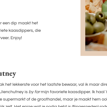
aar een dip maakt het
riete kaasdippers, die
veer. Enjoy!
utney
ak het lekkerste voor het laatste bewaar, val ik maar di
. Uienchutney is
by far
mijn favoriete kaasdipper. Ik haal
e supermarkt of de groothandel, maar je maakt hem oo
k zelf. Het enige wat je nodig hebt is (fijngesneden) rode