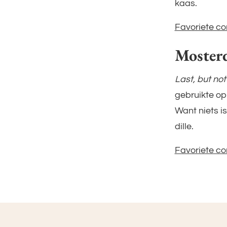
kaas.
Favoriete co
Mosterd
Last, but not
gebruikte op 
Want niets i
dille.
Favoriete co