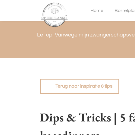
overslaan
Home
Borrelpl
Let op: Vanwege mijn zwangerschapsver
Terug naar inspiratie & tips
Dips & Tricks | 5 f