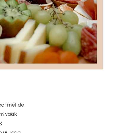
rect met de
 'm vaak
k
 ui, rode