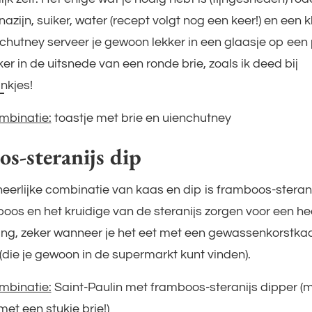
jnazijn, suiker, water (recept volgt nog een keer!) en een k
chutney serveer je gewoon lekker in een glaasje op een 
r in de uitsnede van een ronde brie, zoals ik deed bij
ankjes
!
mbinatie:
toastje met brie en uienchutney
s-steranijs dip
eerlijke combinatie van kaas en dip is framboos-sterani
oos en het kruidige van de steranijs zorgen voor een hee
g, zeker wanneer je het eet met een gewassenkorstkaa
 (die je gewoon in de supermarkt kunt vinden).
mbinatie:
Saint-Paulin met framboos-steranijs dipper (
met een stukje brie!)