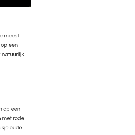
de meest
 op een
natuurlijk
n op een
n met rode
ukje oude