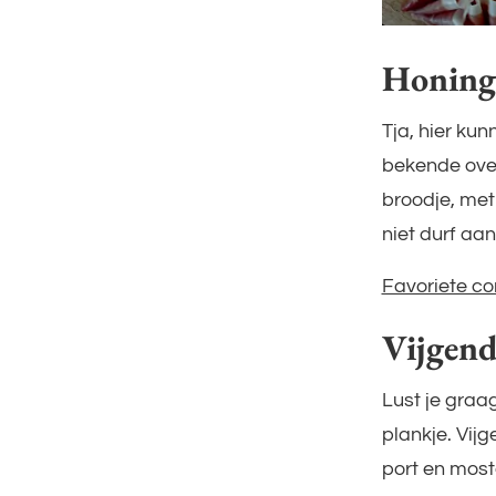
Honing
Tja, hier ku
bekende over
broodje, met
niet durf aan
Favoriete co
Vijgend
Lust je graa
plankje. Vij
port en most