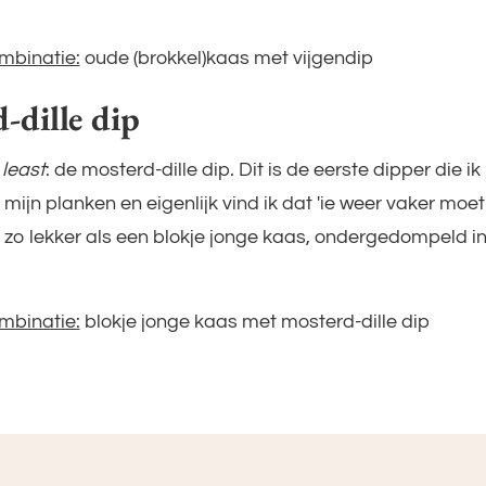
mbinatie:
oude (brokkel)kaas met vijgendip
-dille dip
 least
: de mosterd-dille dip. Dit is de eerste dipper die i
mijn planken en eigenlijk vind ik dat 'ie weer vaker moet
s zo lekker als een blokje jonge kaas, ondergedompeld i
mbinatie:
blokje jonge kaas met mosterd-dille dip