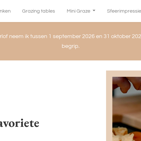
anken
Grazing tables
Mini Graze
Sfeerimpressi
lof neem ik tussen 1 september 2026 en 31 oktober 202
begrip.
avoriete