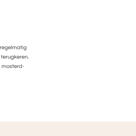
k regelmatig
 terugkeren.
n mosterd-