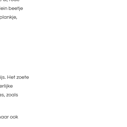
lein beetje
plankje,
js. Het zoete
rlijke
s, zoals
maar ook