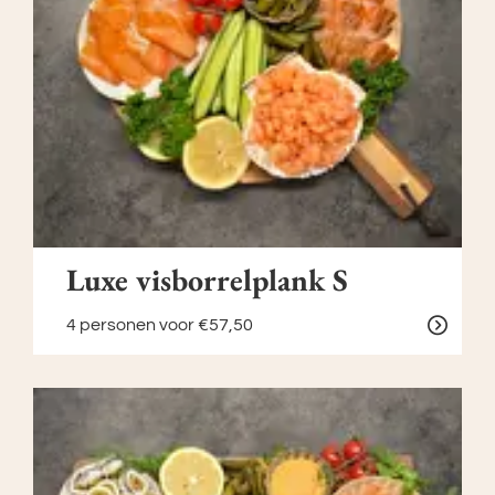
Luxe visborrelplank S
4 personen
voor €57,50