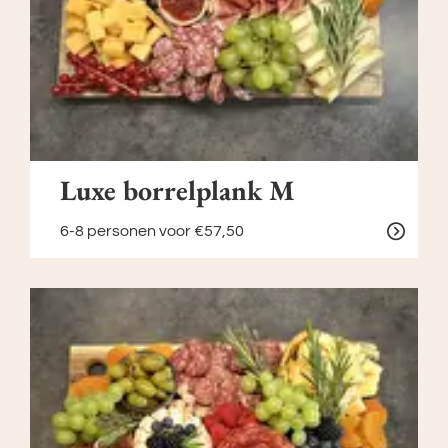
Luxe borrelplank M
6-8 personen
voor €57,50