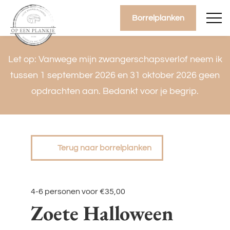
overslaan
Borrelplanken
Let op: Vanwege mijn zwangerschapsverlof neem ik
tussen 1 september 2026 en 31 oktober 2026 geen
opdrachten aan. Bedankt voor je begrip.
Terug naar borrelplanken
4-6 personen
voor €35,00
Zoete Halloween