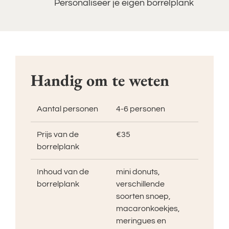
Personaliseer je eigen borrelplank
Handig om te weten
Aantal personen
4-6 personen
Prijs van de
€35
borrelplank
Inhoud van de
mini donuts,
borrelplank
verschillende
soorten snoep,
macaronkoekjes,
meringues en